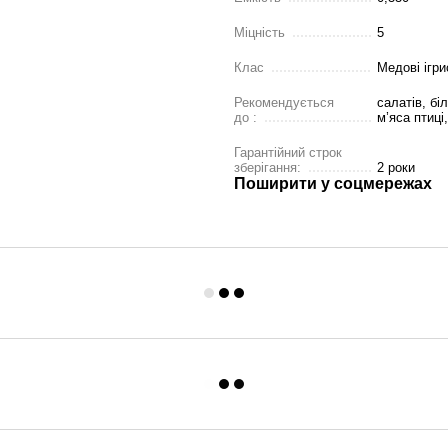
Міцність
5
Клас
Медові ігри
Рекомендується
салатів, бі
до :
м’яса птиці
Гарантійний строк
зберігання:
2 роки
Поширити у соцмережах