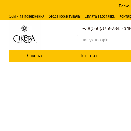
Перейти до основного контенту
Безко
Обмін та повернення
Угода користувача
Оплата і доставка
Контак
+38(066)3759284 Запи
Сікера
Пет - нат