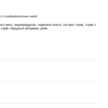
сті слабоалкогольні напої
лого мясу, морепродуктів, червоного м'яса, гострих страв, страв з
, сирів середньої витримки, риби