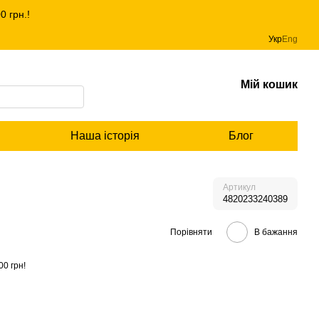
 грн.!
Укр
Eng
Мій кошик
Наша історія
Блог
Артикул
4820233240389
Порівняти
В бажання
00 грн!