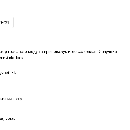
ться
тер гречаного меду та врівноважує його солодкість.Яблучний
вий відтінок.
чний сік.
м'яний колір
ед, хміль