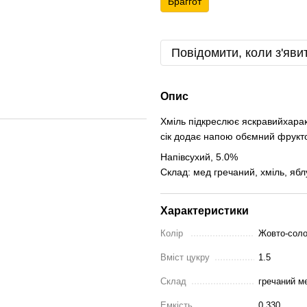
Браггот
Повідомити, коли з'яви
Опис
Хміль підкреслює яскравийхарак
сік додає напою обємний фрукто
Напівсухий, 5.0%
Склад: мед гречаний, хміль, яблу
Характеристики
Колір
Жовто-соло
Вміст цукру
1.5
Склад
гречаний м
Емкість
0,330