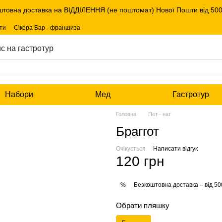
штовна доставка на ВІДДІЛЕННЯ (не поштомат) Нової Пошти від 5000
ти
Сікера Бар - франшиза
с на гастротур
Набори
Мед
Гастротур
Головна
Пет - нат
Браггот
Очікується
Написати відгук
120 грн
Безкоштовна доставка – від 50
%
Обрати пляшку