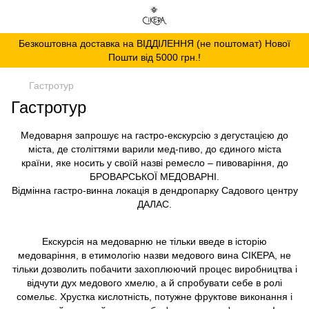
Безкоштовна доставка на ВІДДІЛЕННЯ (не поштомат) Нової
Пошти від 5000 грн.!
Гастротур
Гастротур
Медоварня запрошує на гастро-екскурсію з дегустацією до
міста, де століттями варили мед-пиво, до єдиного міста
країни, яке носить у своїй назві ремесло – пивоваріння, до
БРОВАРСЬКОЇ МЕДОВАРНІ.
Відмінна гастро-винна локація в дендропарку Садового центру
ДАЛАС.
Екскурсія на медоварню не тільки введе в історію
медоваріння, в етимологію назви медового вина СІКЕРА, не
тільки дозволить побачити захоплюючий процес виробництва і
відчути дух медового хмелю, а й спробувати себе в ролі
сомельє. Хрустка кислотність, потужне фруктове виконання і