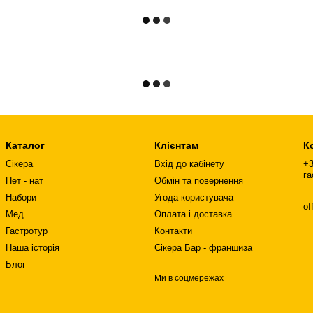
Каталог
Клієнтам
К
Сікера
Вхід до кабінету
+3
га
Пет - нат
Обмін та повернення
Набори
Угода користувача
of
Мед
Оплата і доставка
Гастротур
Контакти
Наша історія
Сікера Бар - франшиза
Блог
Ми в соцмережах