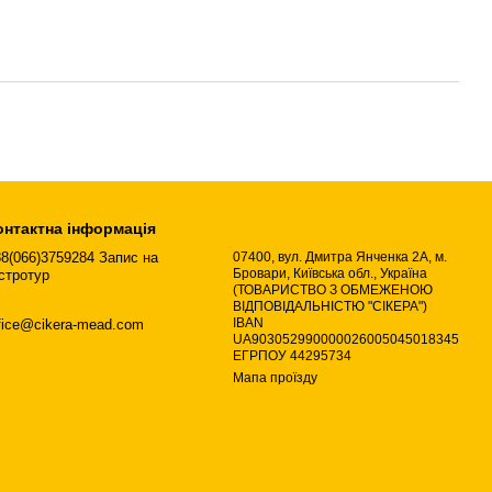
онтактна інформація
8(066)3759284 Запис на
07400, вул. Дмитра Янченка 2А, м.
Бровари, Київська обл., Україна
стротур
(ТОВАРИСТВО З ОБМЕЖЕНОЮ
ВІДПОВІДАЛЬНІСТЮ "СІКЕРА")
IBAN
fice@cikera-mead.com
UA903052990000026005045018345
ЕГРПОУ 44295734
Мапа проїзду