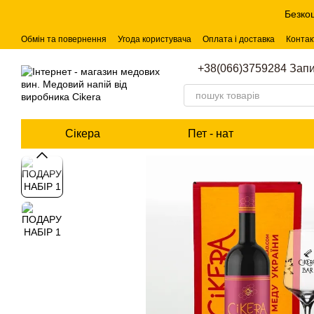
Перейти до основного контенту
Безко
Обмін та повернення
Угода користувача
Оплата і доставка
Контак
+38(066)3759284 Запи
Сікера
Пет - нат