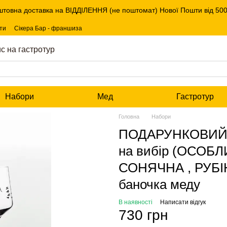
штовна доставка на ВІДДІЛЕННЯ (не поштомат) Нової Пошти від 5000
ти
Сікера Бар - франшиза
с на гастротур
Набори
Мед
Гастротур
Головна
Набори
ПОДАРУНКОВИЙ Н
на вибір (ОСОБЛ
СОНЯЧНА , РУБІН
баночка меду
В наявності
Написати відгук
730 грн