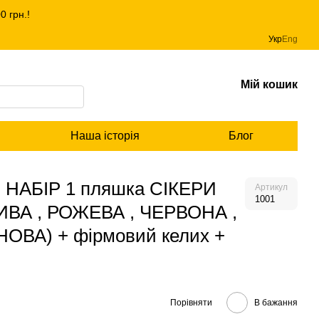
 грн.!
Укр
Eng
Мій кошик
Наша історія
Блог
АБІР 1 пляшка СІКЕРИ
Артикул
1001
ИВА , РОЖЕВА , ЧЕРВОНА ,
ОВА) + фірмовий келих +
Порівняти
В бажання