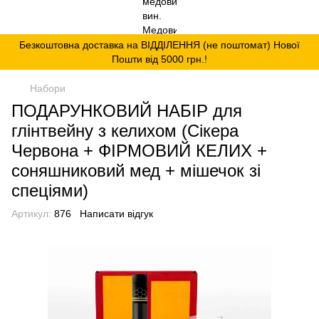
Безкоштовна доставка на ВІДДІЛЕННЯ (не поштомат) Нової
Пошти від 5000 грн.!
Набори
ПОДАРУНКОВИЙ НАБІР для
глінтвейну з келихом (Сікера
Червона + ФІРМОВИЙ КЕЛИХ +
соняшниковий мед + мішечок зі
спеціями)
Артикул:
876
Написати відгук