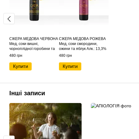
СІКЕРА МЕДОВА ЧЕРВОНА
СІКЕРА МЕДОВА РОЖЕВА
Мед, соки вишні,
Мед, соки смородини,
чорноплідної горобини та
ожини та яблук Алк.: 13,3%
яблук Алк.: 14% об. Об’єм
об. Об’єм 0,75L
480 грн
480 грн
0,75L
Купити
Купити
Інші записи