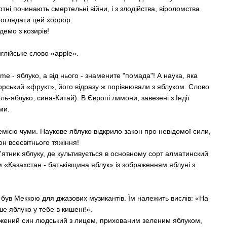
ні починають смертельні війни, і з злодійства, віроломства
поглядати цей хоррор.
демо з козирів!
глійське слово «apple».
- яблуко, а від нього - знамените "помада"! А наука, яка
орський «фрукт», його відразу ж порівнювали з яблуком. Слово
ь-яблуко, сина-Китай). В Європі лимони, завезені з Індії
ми.
емією чуми. Наукове яблуко відкрило закон про невідомої сили,
он всесвітнього тяжіння!
'ятник яблуку, де культивується в основному сорт алматинский
м «Казахстан - батьківщина яблук» із зображенням яблуні з
 був Меккою для джазових музикантів. Їм належить вислів: «На
е яблуко у тебе в кишені!».
ражений син людський з лицем, прихованим зеленим яблуком,