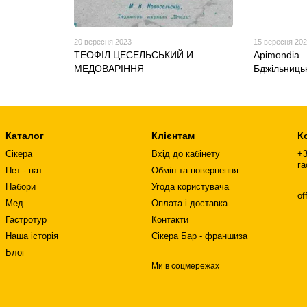
20 вересня 2023
15 вересня 20
ТЕОФІЛ ЦЕСЕЛЬСЬКИЙ И
Apimondia 
МЕДОВАРІННЯ
Бджільницьк
Каталог
Клієнтам
К
Сікера
Вхід до кабінету
+3
га
Пет - нат
Обмін та повернення
Набори
Угода користувача
of
Мед
Оплата і доставка
Гастротур
Контакти
Наша історія
Сікера Бар - франшиза
Блог
Ми в соцмережах