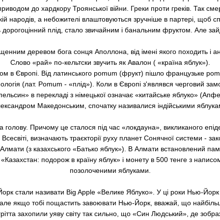
водом до хардкору Троянської війни. Греки проти греків. Так смерт
кій народів, а небожителі влаштовуються зручніше в партері, щоб с
 дорогоцінний плід, стало звичайним і банальним фруктом. Але зай
енним деревом бога сонця Аполлона, від імені якого походить і ан
Слово «рай» по-кельтски звучить як Авалон ( «країна яблук»).
 в Європі. Від латинського pomum (фрукт) пішло французьке pomme 
ологія (лат. Pomum - «плід»). Коли в Європі з'являвся черговий зам
«Апельсин» в перекладі з німецької означає «китайське яблуко» (Апфел
ександром Македонським, спочатку називалися індійськими яблука
а голову. Причому це сталося під час «локдауна», викликаного епід
 у Всесвіті, визначають траєкторії руху планет Сонячної системи - зак
 Алмати (з казахського «Батько яблук»). В Алмати встановлений пам
 «Казахстан: подорож в країну яблук» і монету в 500 тенге з написо
позолоченими яблуками.
-Йорк стали називати Big Apple «Велике Яблуко». У ці роки Нью-Йорк
, але якщо тобі пощастить завоювати Нью-Йорк, вважай, що найбільш
рітта захопили уяву світу так сильно, що «Син Людський», де зоб