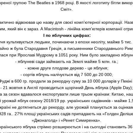
ореної групою The Beatles в 1968 році. В якості логотипу бітли вик
Сміт».
рактично відвоював цю назву для своєї комп'ютерної корпорації. На
ким, який він є зараз. А Macintosh - лінійка комп'ютерів компанії о
І по яблучних цифрах:
уня культивується людьми, починаючи з епохи неоліту, майже 5 тис. 
чайно ж була Стародавня Греція, а письменники Стародавнього Риму
илася при Ярославі Мудрому в 1051 року. Ним було закладено яблуне
- яблуневі сади займають на Землі майже 5 млн. га.;
- кожне друге плодове дерево - це яблуня;
- сортів яблунь налічується від 7 500 до 20 000;
 Фуджі в 600 гр. продали за рекордну суму за 10 000 доларів у Пекін
- 21 жовтня в Англії проводиться щорічний День яблука (Apple Day);
ка за сезон вдавалося експортувати лише трьом країнам: Китаю, нашій
 урожай яблук сезону 2018/19 рр. українських садівників - майже 1,
Україні не дотягнеться до рекорду, але урожай планується за оцінкам
 928 га.. 27% площі українських садів припадають на «Голден Делі
«Джонаголд» і «Ренет Симиренка».
країнського яблука стрімко розширюється і на сьогодні становить 36 