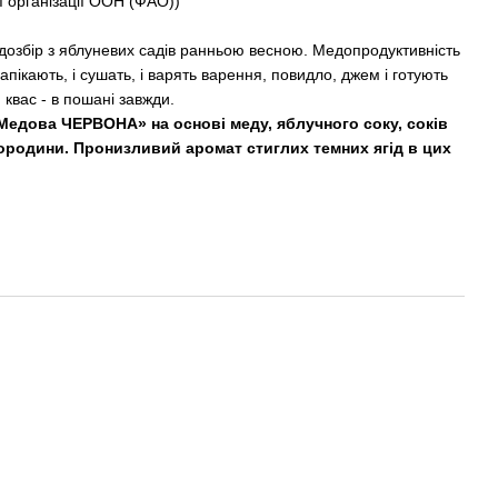
ї організації ООН (ФАО))
едозбір з яблуневих садів ранньою весною. Медопродуктивність
запікають, і сушать, і варять варення, повидло, джем і готують
й квас - в пошані завжди.
Медова ЧЕРВОНА» на основі меду, яблучного соку, соків
смородини. Пронизливий аромат стиглих темних ягід в цих