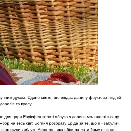
лучним духом. Єдине свято, що віддає данину фруктово-ягідній
доров'я та красу.
ав для царя Еврісфея золоті яблука з дерева молодості з саду
бор на весь світ. Богиня розбрату Еріда за те, що її «забули»
с присудив яблуко Афродіті, яка обіцяла дати йому в якості