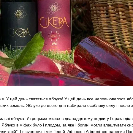
я. У цей день святяться яблука! У цей день все наповнювалося яб
ьких земель. Яблуко до цього дня набирало особливу силу і несло з
ильні яблука. У грецьких міфах в дванадцятому подвигу Геракл діст
Яблуко в міфах було і плодом, за яке і богині могли влаштувати сир-
ивішій". І в суперечці між Герой, Афіною і Афродітою царевич Парі