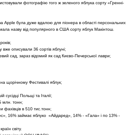
ористовували фотографію того ж зеленого яблука сорту «Гренні-
зва Apple була дуже вдалою для піонера в області персональних
тримала назву від популярного в США сорту яблук Макінтош.
років;
 вже описували 36 сортів яблуні;
вий сад, зараз відомий як сад Києво-Печерської лаври;
і на щорічному Фестивалі яблук;
 сусідці Польщі та Італії;
5 млн. тонн;
и фахівців в 510 тис.тонн;
шес», 16% займає яблуко «Айдаред», 14% - «Гала» і по 13% -
країн світу.