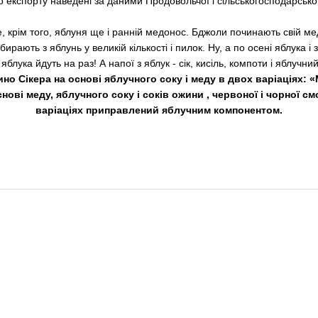
о експорту наведені за даними Продовольчої і сільськогосподарсько
, крім того, яблуня ще і ранній медонос. Бджоли починають свій м
бирають з яблунь у великій кількості і пилок. Ну, а по осені яблука і 
яблука йдуть на раз! А напої з яблук - сік, кисіль, компоти і яблучни
 Сікера на основі яблучного соку і меду в двох варіаціях: «
ові меду, яблучного соку і соків ожини , червоної і чорної 
варіаціях приправлений яблучним компонентом.