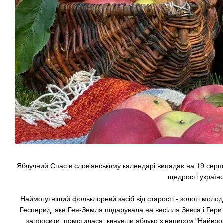
Яблучний Спас в слов'янському календарі випадає на 19 серпн
щедрості українс
Наймогутніший фольклорний засіб від старості - золоті молод
Гесперид, яке Гея-Земля подарувала на весілля Зевса і Гери. 
запросити, помстилася, кинувши яблуко з написом "Найвродл